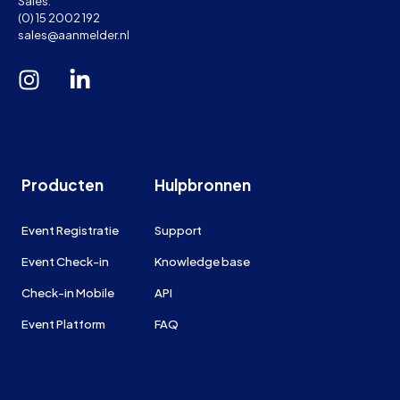
Sales:
(0) 15 2002 192
sales@aanmelder.nl
Producten
Hulpbronnen
Event Registratie
Support
Event Check-in
Knowledge base
Check-in Mobile
API
Event Platform
FAQ