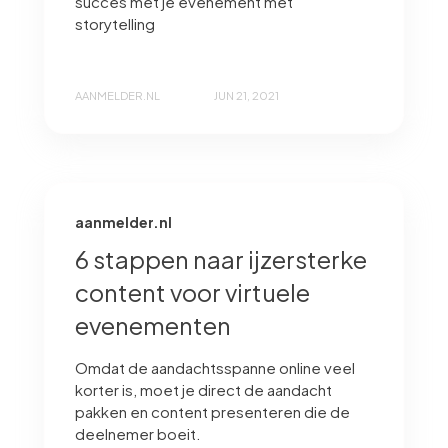
succes met je evenement met
storytelling
AANMELDER.NL
JUN 21, 2021
aanmelder.nl
6 stappen naar ijzersterke
content voor virtuele
evenementen
Omdat de aandachtsspanne online veel
korter is, moet je direct de aandacht
pakken en content presenteren die de
deelnemer boeit.