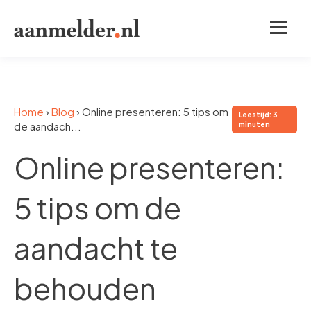
Home
›
Blog
›
Online presenteren: 5 tips om
Leestijd: 3
de aandach...
minuten
Online presenteren:
5 tips om de
aandacht te
behouden