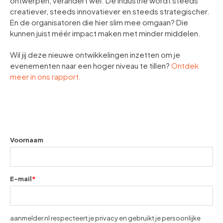
ontwerpen, verandert wel. De industrie wordt steeds
creatiever, steeds innovatiever en steeds strategischer.
En de organisatoren die hier slim mee omgaan? Die
kunnen juist méér impact maken met minder middelen.
Wil jij deze nieuwe ontwikkelingen inzetten om je
evenementen naar een hoger niveau te tillen?
Ontdek
meer in ons rapport.
Voornaam
E-mail
*
aanmelder.nl respecteert je privacy en gebruikt je persoonlijke