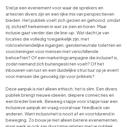
Stel je een evenement voor waar de sprekers en
artiesten divers zijn en een rijke mix van perspectieven
bieden. Het publiek voelt zich gezien en gehoord, omdat
zij zichzelf herkennen in wat ze zien en horen. Maar
inclusie gaat verder dan de line-up. Wat dacht je van
locaties die volledig toegankelijk zijn, met
rolstoelvriendelijke ingangen, genderneutrale toiletten en
voorzieningen voor mensen met verschillende
behoeften? Of een marketingcampagne die inclusief is,
zodat niemand zich buitengesloten voelt? Of het
inbouwen van rust en een duidelijke structuur op je event
voor mensen die gevoelig zijn voor prikkels?
Deze aanpak is niet alleen ethisch; het is slim. Een divers
publiek brengt nieuwe ideeën, diepere connecties en
een breder bereik. Beweeg stapje voor stapje naar een
inclusieve aanpak en vraag vooral naar feedback van
anderen. Want inclusiviteit is nooit af en voortdurend in
beweging. Zo bouw je niet alleen betere evenementen,
maar werk je ook aan duurzame relaties met je publiek.