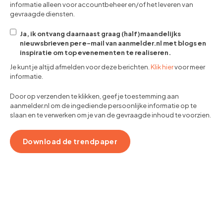
informatie alleen voor accountbeheer en/of het leveren van
gevraagde diensten.
Ja, ik ontvang daarnaast graag (half)maandelijks
nieuwsbrieven per e-mail van aanmelder.nl met blogs en
inspiratie om top evenementen te realiseren.
Je kunt je altijd afmelden voor deze berichten.
Klik hier
voor meer
informatie.
Door op verzenden te klikken, geef je toestemming aan
aanmelder.nl om de ingediende persoonlijke informatie op te
slaan en te verwerken om je van de gevraagde inhoud te voorzien.