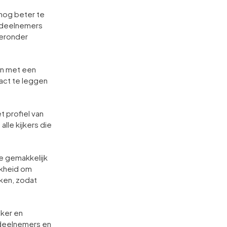
 nog beter te
 deelnemers
ieronder
en met een
act te leggen
t profiel van
alle kijkers die
e gemakkelijk
jkheid om
ken, zodat
jker en
 deelnemers en