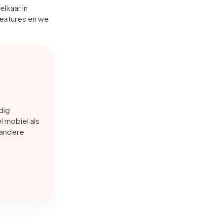
lkaar in
features en we
dig
l mobiel als
 andere