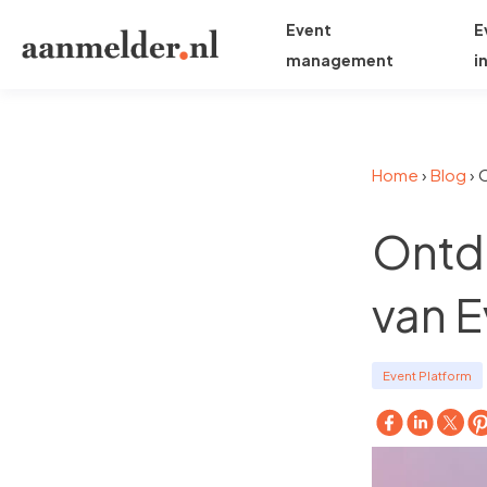
Event
E
management
i
Home
›
Blog
›
O
Ontde
van E
Event Platform