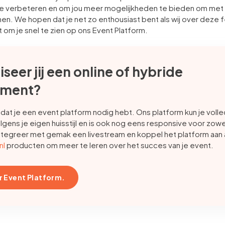
 verbeteren en om jou meer mogelijkheden te bieden om met e
en. We hopen dat je net zo enthousiast bent als wij over deze 
uit om je snel te zien op ons Event Platform.
seer jij een online of hybride
ement?
dat je een event platform nodig hebt. Ons platform kun je volle
olgens je eigen huisstijl en is ook nog eens responsive voor zowe
ntegreer met gemak een livestream en koppel het platform aan
nl
producten om meer te leren over het succes van je event.
r Event Platform.