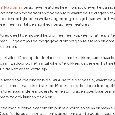
nt Platform
interactieve features heeft om jouw event ervaring
kort hebben moderatoren ook een tool waarmee ze vragen van
orden en bijhouden welke vragen nog niet zijn beantwoord. H
 in een aantal belangrijke, interactieve features.
tures geeft de mogelijkheid om een een-op-een chat te start
er. Dit geeft jou de mogelijkheid om vragen te stellen en cont
elnemers.
 niet alles! Door op de deelnemersnaam te klikken, kun je naar he
n. En door op het aantal kijkers te klikken, krijg je een lijst met 
in de kamer aanwezig zijn.
ieuwste toevoegingen is de Q&A-sectie per sessie, waarmee j
sessie moderator kunt stellen. Moderatoren hebben de mogeli
 sturen naar andere moderatoren en om vragen openbaar te ma
mers ze ook kunnen bekijken.
actie met je online evenement publiek wordt zo stukken makkeli
 Deze features zijn speciaal ontworpen om de interactie tussen