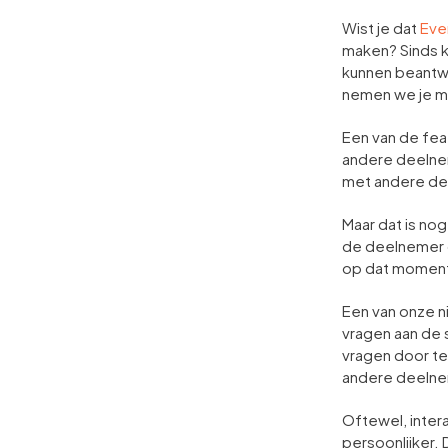
Wist je dat
Eve
maken? Sinds 
kunnen beantwo
nemen we je mee
Een van de fea
andere deelnem
met andere de
Maar dat is nog
de deelnemer gaa
op dat moment 
Een van onze n
vragen aan de 
vragen door te
andere deelne
Oftewel, inter
persoonlijker.