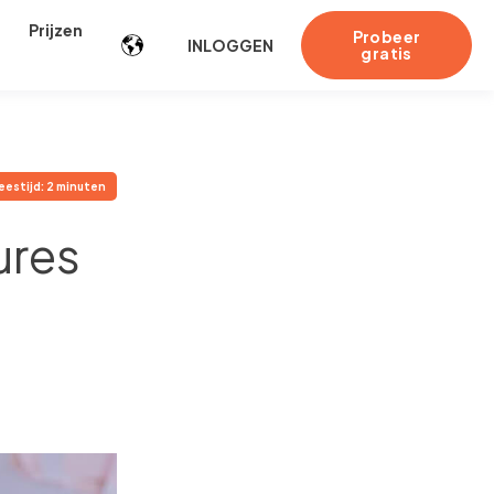
Prijzen
Probeer
INLOGGEN
gratis
eestijd: 2 minuten
ures