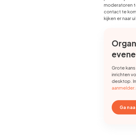
moderatoren te
contact te kom
kijken er naar 
Organi
even
Grote kans 
inrichten v
desktop. I
aanmelder.
Ga naa