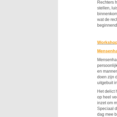
Rechters h
stellen, lu
binnenkome
wat de rech
beginnend 
Workshop
Mensenhand
Mensenhan
persoonlijk
en mannen
doen zijn 
uitgebuit 
Het delict
op heel ve
inzet om m
Speciaal d
dag mee b