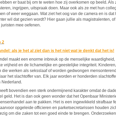
ebben er baat bij om te weten hoe zij overkomen op beeld. Als
isteren, ingrijpen, uitspraak doen. Maar ook als ze met hun colle
n of weer weggaan. Wat ziet het oog van de camera en is dat 
ter wil dat gezien wordt? Hier gaan jullie als magistralenten, of
juristen mee oefenen.
 2
el: als je het al ziet dan is het niet wat je denkt dat het is!
del maakt een enorme inbreuk op de menselijke waardigheid,
e vrijheid en de lichamelijke en geestelijke integriteit. Kindere
 die werken als seksslaaf of worden gedwongen mensonterend
daar het slachtoffer van. Elk jaar worden er honderden slachtoffe
in Nederland.
 heeft bovendien een sterk ondermijnend karakter omdat de dader
el geld. Het is dan ook geen wonder dat het Openbaar Minister
ensenhandel aan te pakken. Het is een ingewikkeld strafbaar fei
aarvoor opgeleide officieren en parketsecretarissen houden zic
ezig om die zaken tot een goed einde te brengen. Onderzoeke