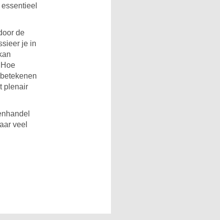
 essentieel
door de
sieer je in
kan
. Hoe
e betekenen
 plenair
senhandel
aar veel