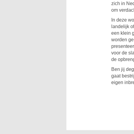
zich in Ne
om verdach
In deze wo
landelijk 
een klein 
worden geb
presenteer
voor de sl
de opbren
Ben jij de
gaat bestr
eigen inbr