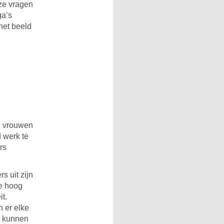
 ze vragen
ga’s
het beeld
n, vrouwen
 werk te
rs
s uit zijn
ie hoog
t.
h er elke
n kunnen