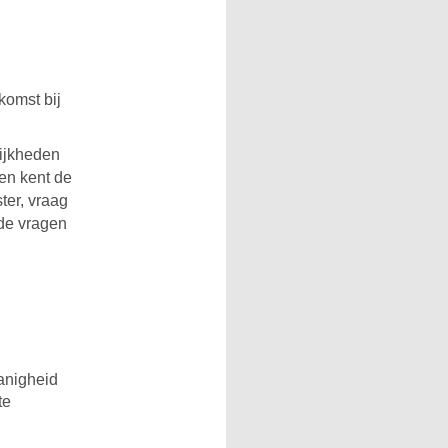
komst bij
lijkheden
een kent de
ster, vraag
nde vragen
danigheid
te