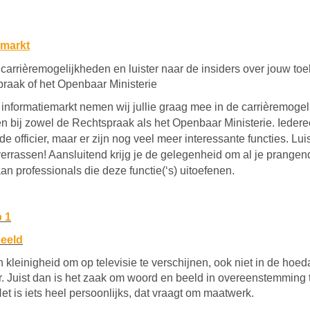
emarkt
carrièremogelijkheden en luister naar de insiders over jouw toe
raak of het Openbaar Ministerie
 informatiemarkt nemen wij jullie graag mee in de carrièremoge
ten bij zowel de Rechtspraak als het Openbaar Ministerie. Ieder
de officier, maar er zijn nog veel meer interessante functies. Lui
 verrassen! Aansluitend krijg je de gelegenheid om al je prange
aan professionals die deze functie(‘s) uitoefenen.
 1
beeld
n kleinigheid om op televisie te verschijnen, ook niet in de hoe
r. Juist dan is het zaak om woord en beeld in overeenstemming 
et is iets heel persoonlijks, dat vraagt om maatwerk.