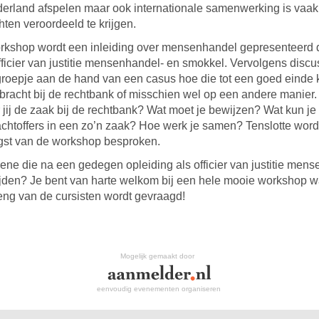
derland afspelen maar ook internationale samenwerking is vaak
ten veroordeeld te krijgen.
rkshop wordt een inleiding over mensenhandel gepresenteerd 
officier van justitie mensenhandel- en smokkel. Vervolgens discus
groepje aan de hand van een casus hoe die tot een goed einde 
racht bij de rechtbank of misschien wel op een andere manier
 jij de zaak bij de rechtbank? Wat moet je bewijzen? Wat kun j
achtoffers in een zo’n zaak? Hoe werk je samen? Tenslotte wordt
gst van de workshop besproken.
gene die na een gedegen opleiding als officier van justitie men
ijden? Je bent van harte welkom bij een hele mooie workshop w
eng van de cursisten wordt gevraagd!
Mogelijk gemaakt door
eenvoudig evenementen organiseren