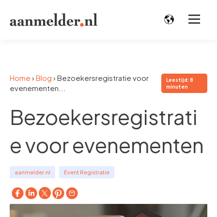
Home
›
Blog
›
Bezoekersregistratie voor
Leestijd: 8
evenementen...
minuten
Bezoekersregistrati
e voor evenementen
aanmelder.nl
Event Registratie