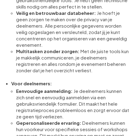
gebruiksvriendelijke tools. Je hebt geen technische
skills nodig om alles perfect in te stellen.
Veilig en betrouwbaar databeheer:
Je hoeft je
geen zorgen te maken over de privacy van je
deelnemers. Alle persoonlijke gegevens worden
veilig opgeslagen en versleuteld, zodat jij je kunt
concentreren op het organiseren van een geweldig
evenement.
Multitasken zonder zorgen:
Met de juiste tools kun
je makkelijk communiceren, je deelnemers
registreren en alles rondom je evenement beheren
zonder dat je het overzicht verliest.
Voor deelnemers:
Eenvoudige aanmelding:
Je deelnemers kunnen
zich snel en eenvoudig aanmelden via een
gebruiksvriendelijk formulier. Dit maakt het hele
registratieproces probleemloos en zorgt ervoor dat
ze geen tijd verliezen.
Gepersonaliseerde ervaring:
Deelnemers kunnen
hun voorkeur voor specifieke sessies of workshops
aangeven. Dit maakt hun ervaring op maat en zorgt