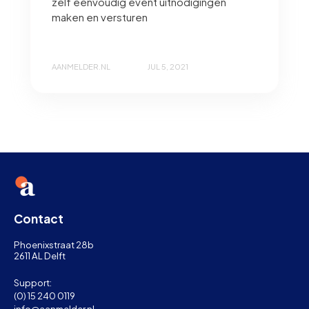
zelf eenvoudig event uitnodigingen
maken en versturen
AANMELDER.NL
JUL 5, 2021
Contact
Phoenixstraat 28b
2611 AL Delft
Support:
(0) 15 240 0119
info@aanmelder.nl