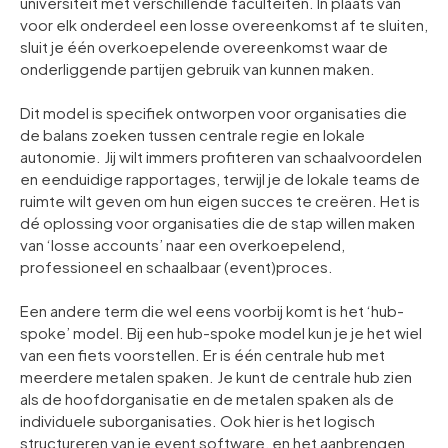
universiteit met verschillende faculteiten. In plaats van
voor elk onderdeel een losse overeenkomst af te sluiten,
sluit je één overkoepelende overeenkomst waar de
onderliggende partijen gebruik van kunnen maken.
Dit model is specifiek ontworpen voor organisaties die
de balans zoeken tussen centrale regie en lokale
autonomie. Jij wilt immers profiteren van schaalvoordelen
en eenduidige rapportages, terwijl je de lokale teams de
ruimte wilt geven om hun eigen succes te creëren. Het is
dé oplossing voor organisaties die de stap willen maken
van ‘losse accounts’ naar een overkoepelend,
professioneel en schaalbaar (event)proces.
Een andere term die wel eens voorbij komt is het ‘hub-
spoke’ model. Bij een hub-spoke model kun je je het wiel
van een fiets voorstellen. Er is één centrale hub met
meerdere metalen spaken. Je kunt de centrale hub zien
als de hoofdorganisatie en de metalen spaken als de
individuele suborganisaties. Ook hier is het logisch
structureren van je event software, en het aanbrengen