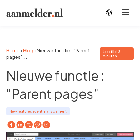
Home
›
Blog
›
Nieuwe functie : “Parent
Leestijd: 2
pages”...
minuten
Nieuwe functie :
“Parent pages”
New features event management