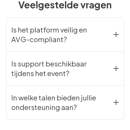
Veelgestelde vragen
Is het platform veilig en
AVG-compliant?
Zeker. We voldoen aan de strengste
beveiligingsnormen. Jouw deelnemersdata is bij ons
Is support beschikbaar
veilig.
tijdens het event?
Ja. Ons supportteam staat klaar voor én tijdens je
event. Zo sta je er nooit alleen voor.
In welke talen bieden jullie
ondersteuning aan?
Onze software is beschikbaar in het Nederlands,
Engels en Duits. Ook onze support helpt je in het