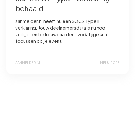
behaald
aanmelder.nl heeft nu een SOC2 Type II
verklaring. Jouw deelnemersdata is nu nog
veiliger en betrouwbaarder – zodat jij je kunt
focussen op je event.
AANMELDER.NL
MEI 8, 2025