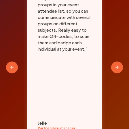
and
groups in your event
sys
attendee list, so you can
aan
communicate with several
com
groups on different
to 
subjects. Really easy to
bad
make QR-codes, to scan
for
them and badge each
sig
ith
individual at your event."
Thi
"
the
red
has
tra
and
and
exp
org
par
Jelle
Ent
Partnerships manager
Even