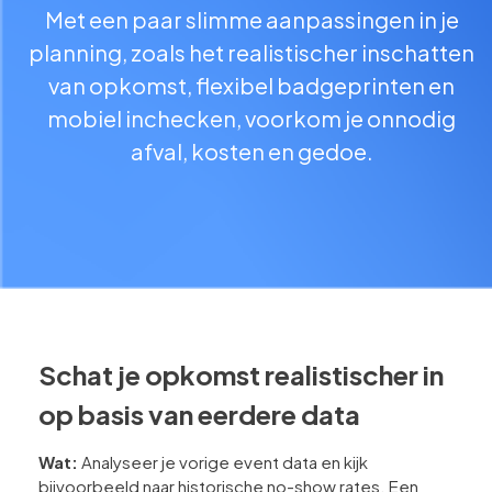
Met een paar slimme aanpassingen in je
planning, zoals het realistischer inschatten
van opkomst, flexibel badgeprinten en
mobiel inchecken, voorkom je onnodig
afval, kosten en gedoe.
Schat je opkomst realistischer in
op basis van eerdere data
Wat:
Analyseer je vorige event data en kijk
bijvoorbeeld naar historische no-show rates. Een