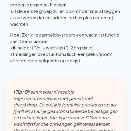
creëer je urgentie. Mensen
uit de eerste groep zullen ook minder snel afzeggen
als ze weten dat er anderen op hun plek (zaten te)
wachten.
Hoe:
Zet in je aanmeldsysteem een wachtlijstfunctie
aan. Communiceer
dit helder (“Vol = wachtlijst”). Zorg dat bij
afmeldingen direct automatisch een plek vrijkomt
voor de eerstvolgende op de lijst.
ℹ️ Tip:
Bij aanmelder.nl maak je
registratieformulieren met gemak met
drag&drop. Zo stel jij je formulier precies zo op als
jij wilt en stuur je geautomatiseerde bevestigingen
en herinneringen toe. Is je event vol? Met onze
wachtlijstfunctie ontvangen geïnteresseerden
direct een bericht wanneer er een plekje vrij komt.