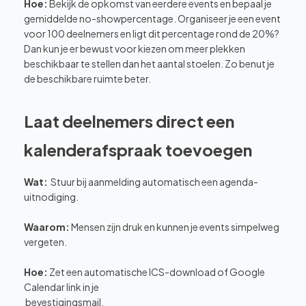
Hoe:
Bekijk de opkomst van eerdere events en bepaal je
gemiddelde no-showpercentage. Organiseer je een event
voor 100 deelnemers en ligt dit percentage rond de 20%?
Dan kun je er bewust voor kiezen om meer plekken
beschikbaar te stellen dan het aantal stoelen. Zo benut je
de beschikbare ruimte beter.
Laat deelnemers direct een
kalenderafspraak toevoegen
Wat:
Stuur bij aanmelding automatisch een agenda-
uitnodiging.
Waarom:
Mensen zijn druk en kunnen je events simpelweg
vergeten.
Hoe:
Zet een automatische ICS-download of Google
Calendar link in je
bevestigingsmail.