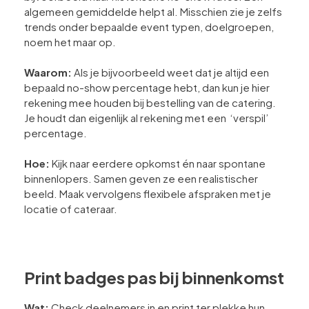
algemeen gemiddelde helpt al. Misschien zie je zelfs
trends onder bepaalde event typen, doelgroepen,
noem het maar op.
Waarom:
Als je bijvoorbeeld weet dat je altijd een
bepaald no-show percentage hebt, dan kun je hier
rekening mee houden bij bestelling van de catering.
Je houdt dan eigenlijk al rekening met een ‘verspil’
percentage.
Hoe:
Kijk naar eerdere opkomst én naar spontane
binnenlopers. Samen geven ze een realistischer
beeld. Maak vervolgens flexibele afspraken met je
locatie of cateraar.
Print badges pas bij binnenkomst
Wat:
Check deelnemers in en print ter plekke hun