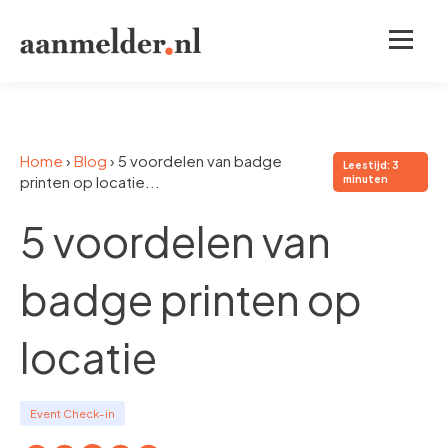
Home
›
Blog
›
5 voordelen van badge
Leestijd: 3
printen op locatie...
minuten
5 voordelen van
badge printen op
locatie
Event Check-in