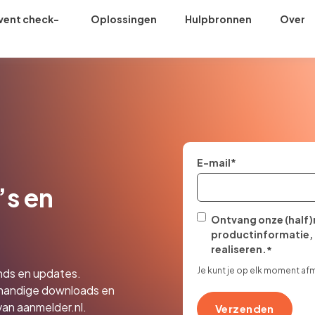
vent check-
Oplossingen
Hulpbronnen
Over
n
E-mail
*
’s en
Ontvang onze (half)
productinformatie, 
realiseren.
*
Je kunt je op elk moment af
ends en updates.
 handige downloads en
van aanmelder.nl.