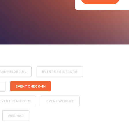
AANMELDER.NL
EVENT REGISTRATIE
S
EVENT CHECK-IN
EVENT PLATFORM
EVENT WEBSITE
WEBINAR