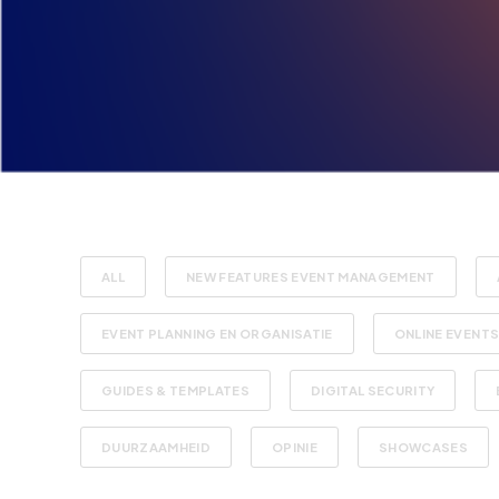
ALL
NEW FEATURES EVENT MANAGEMENT
EVENT PLANNING EN ORGANISATIE
ONLINE EVENT
GUIDES & TEMPLATES
DIGITAL SECURITY
DUURZAAMHEID
OPINIE
SHOWCASES