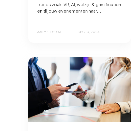
trends zoals VR, AI, welzijn & gamification
en til jouw evenementen naar...
AANMELDER.NL
DEC 10, 2024