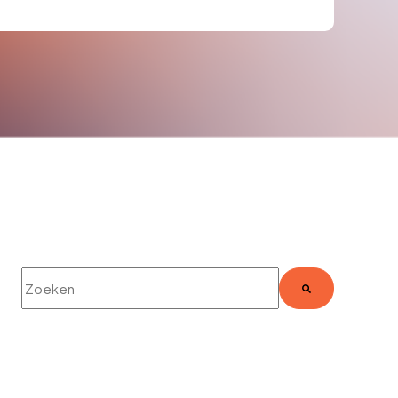
Dit is een zoekveld waaraan een functie voor automatische su
Er zijn geen suggesties want het zoekveld is leeg.