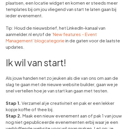
plaatsen, een locatie widget en komen er steeds meer
templates bij om jou vliegend van start te laten gaan bij
ieder evenement.
Tip: Houd de nieuwsbrief, het LinkedIn-kanaal van
aanmelder.nl en/of de
‘New features – Event
Management’ blogcategorie
in de gaten voor de laatste
updates.
Ik wil van start!
Als jouw handen net zo jeuken als die van ons om aan de
slag te gaan met de nieuwe website builder, gaan we je
snel vertellen hoe je van start kan gaan met testen.
Stap 1.
Verzamel al je creativiteit en pak er een lekker
kopje koffie of thee bij.
Stap 2.
Maak een nieuw evenement aan of pak 1 van jouw
nog niet gepubliceerde evenementen erbij waar je een
verbluffende website voor wil gaan maken. Let op: je