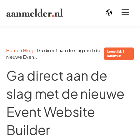
Home
›
Blog
›
Ga direct aan de slag met de
Leestijd: 5
nieuwe Even...
minuten
Ga direct aan de
slag met de nieuwe
Event Website
Builder