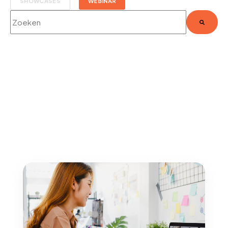
SHOWCASES
WEBINAR
Dit is een zoekveld waaraan een functie voor automatische sug
Er zijn geen suggesties want het zoekveld is leeg.