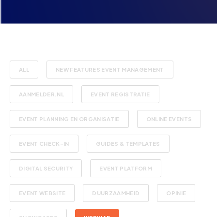
ALL
NEW FEATURES EVENT MANAGEMENT
AANMELDER.NL
EVENT REGISTRATIE
EVENT PLANNING EN ORGANISATIE
ONLINE EVENTS
EVENT CHECK-IN
GUIDES & TEMPLATES
DIGITAL SECURITY
EVENT PLATFORM
EVENT WEBSITE
DUURZAAMHEID
OPINIE