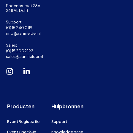
Phoenixstraat 28b
2611 AL Delft
Support:
(0) 15 240 0119
info@aanmelder.nl
Sales:
(0) 15 2002 192
sales@aanmelder.nl
Producten
Hulpbronnen
Event Registratie
Support
Event Check-in
Knowledge base