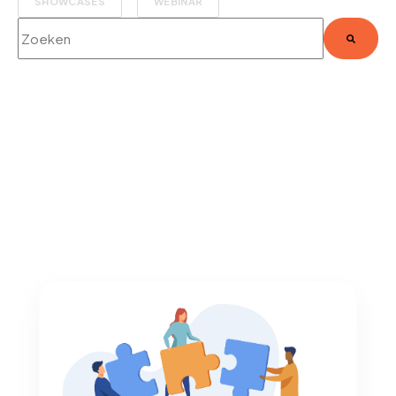
SHOWCASES
WEBINAR
Dit is een zoekveld waaraan een functie voor automatische sug
Er zijn geen suggesties want het zoekveld is leeg.