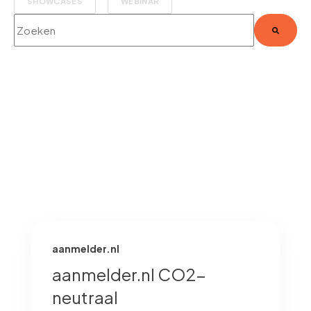
SHOWCASES
WEBINAR
Dit is een zoekveld waaraan een functie voor automatische sug
Er zijn geen suggesties want het zoekveld is leeg.
aanmelder.nl
aanmelder.nl CO2-
neutraal