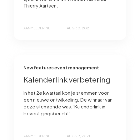
Thierry Aartsen.
AANMELDER.NL
AUG 30, 2021
New features event management
Kalenderlink verbetering
In het 2e kwartaal kon je stemmen voor
een nieuwe ontwikkeling. De winnaar van
deze stemronde was: 'Kalenderlink in
bevestigingsbericht'
AANMELDER.NL
AUG 29, 2021