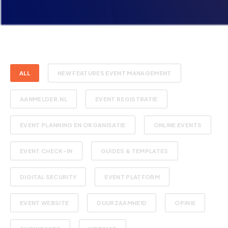
ALL
NEW FEATURES EVENT MANAGEMENT
AANMELDER.NL
EVENT REGISTRATIE
EVENT PLANNING EN ORGANISATIE
ONLINE EVENTS
EVENT CHECK-IN
GUIDES & TEMPLATES
DIGITAL SECURITY
EVENT PLATFORM
EVENT WEBSITE
DUURZAAMHEID
OPINIE